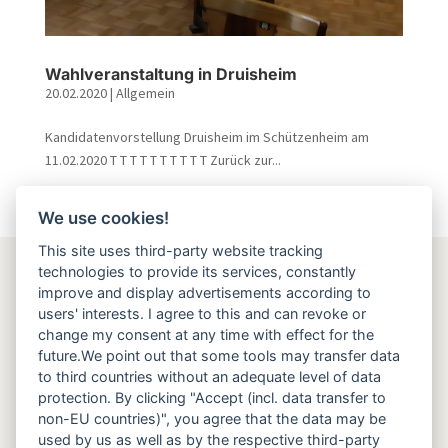
Wahlveranstaltung in Druisheim
20.02.2020
|
Allgemein
Kandidatenvorstellung Druisheim im Schützenheim am
11.02.2020 T T T T T T T T T T Zurück zur...
We use cookies!
« Ältere Einträge
This site uses third-party website tracking
technologies to provide its services, constantly
PWG Mertingen
improve and display advertisements according to
users' interests. I agree to this and can revoke or
Adresse
change my consent at any time with effect for the
future.We point out that some tools may transfer data
PWG Mertingen e.V.
to third countries without an adequate level of data
Vorsitzender Kurt Niebler
protection. By clicking "Accept (incl. data transfer to
Riemerfeldweg 8
non-EU countries)", you agree that the data may be
86690 Mertingen
used by us as well as by the respective third-party