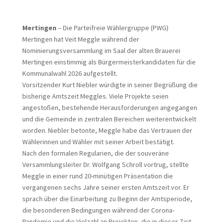
Mertingen
– Die Parteifreie Wählergruppe (PWG)
Mertingen hat Veit Meggle während der
Nominierungsversammlung im Saal der alten Brauerei
Mertingen einstimmig als Bürgermeisterkandidaten für die
Kommunalwahl 2026 aufgestellt.
Vorsitzender Kurt Niebler würdigte in seiner Begrüßung die
bisherige Amtszeit Meggles. Viele Projekte seien
angestoßen, bestehende Herausforderungen angegangen
und die Gemeinde in zentralen Bereichen weiterentwickelt
worden. Niebler betonte, Meggle habe das Vertrauen der
Wählerinnen und Wähler mit seiner Arbeit bestätigt.
Nach den formalen Regularien, die der souveräne
Versammlungsleiter Dr. Wolfgang Schroll vortrug, stellte
Meggle in einer rund 20-minütigen Präsentation die
vergangenen sechs Jahre seiner ersten Amtszeit vor. Er
sprach über die Einarbeitung zu Beginn der Amtsperiode,
die besonderen Bedingungen während der Corona-
Pandemie und die Vielzahl an Projekten, die in dieser Zeit