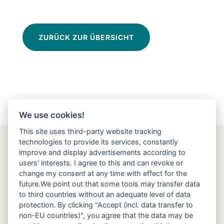
ZURÜCK ZUR ÜBERSICHT
We use cookies!
This site uses third-party website tracking
technologies to provide its services, constantly
PWG Mertingen
improve and display advertisements according to
users' interests. I agree to this and can revoke or
Adresse
change my consent at any time with effect for the
future.We point out that some tools may transfer data
PWG Mertingen e.V.
to third countries without an adequate level of data
Vorsitzender Kurt Niebler
protection. By clicking "Accept (incl. data transfer to
Riemerfeldweg 8
non-EU countries)", you agree that the data may be