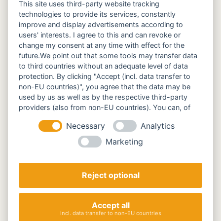
This site uses third-party website tracking
technologies to provide its services, constantly
PWG Mertingen
improve and display advertisements according to
users' interests. I agree to this and can revoke or
Adresse
change my consent at any time with effect for the
future.We point out that some tools may transfer data
PWG Mertingen e.V.
to third countries without an adequate level of data
Vorsitzender Kurt Niebler
protection. By clicking "Accept (incl. data transfer to
Riemerfeldweg 8
non-EU countries)", you agree that the data may be
86690 Mertingen
used by us as well as by the respective third-party
providers (also from non-EU countries). You can, of
course, change your cookie settings at any time.
Telefon
Necessary
Analytics
(+49) 09078 1637
Marketing
E-Mail
Reject optional
kontakt@pwg-mertingen.de
Accept all
incl. data transfer to non-EU countries